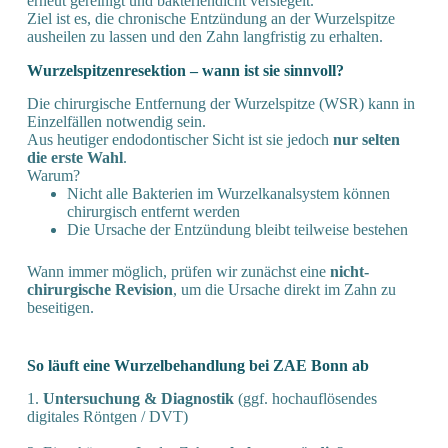
erneut gereinigt und bakteriendicht versiegelt.
Ziel ist es, die chronische Entzündung an der Wurzelspitze
ausheilen zu lassen und den Zahn langfristig zu erhalten.
Wurzel­spitzen­resektion – wann ist sie sinnvoll?
Die chirurgische Entfernung der Wurzelspitze (WSR) kann in
Einzelfällen notwendig sein.
Aus heutiger endodontischer Sicht ist sie jedoch
nur selten
die erste Wahl
.
Warum?
Nicht alle Bakterien im Wurzelkanalsystem können
chirurgisch entfernt werden
Die Ursache der Entzündung bleibt teilweise bestehen
Wann immer möglich, prüfen wir zunächst eine
nicht-
chirurgische Revision
, um die Ursache direkt im Zahn zu
beseitigen.
So läuft eine Wurzel­behandlung bei ZAE Bonn a
b
1.
Untersuchung & Diagnostik
(ggf. hochauflösendes
digitales Röntgen / DVT)