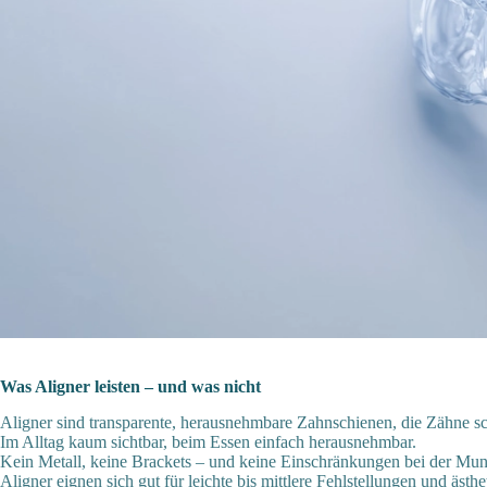
Was Aligner leisten – und was nicht
Aligner sind transparente, herausnehmbare Zahnschienen, die Zähne s
Im Alltag kaum sichtbar, beim Essen einfach herausnehmbar.
Kein Metall, keine Brackets – und keine Einschränkungen bei der Mu
Aligner eignen sich gut für leichte bis mittlere Fehlstellungen und ästh