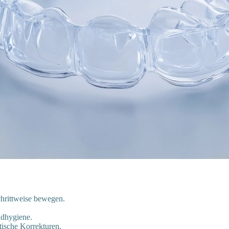
chrittweise bewegen.
ndhygiene.
etische Korrekturen.