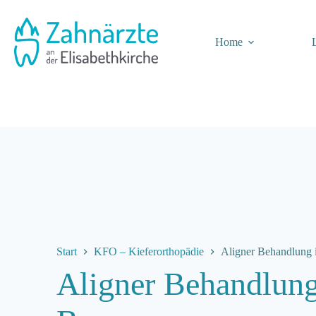
Zum
Inhalt
springen
Home
Start
KFO – Kiefer­orthopädie
Aligner Behandlung 
Aligner Behandlung