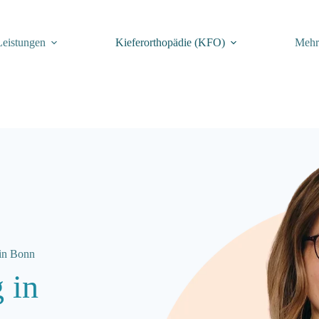
Leistungen
Kiefer­orthopädie (KFO)
Meh
in Bonn
 in