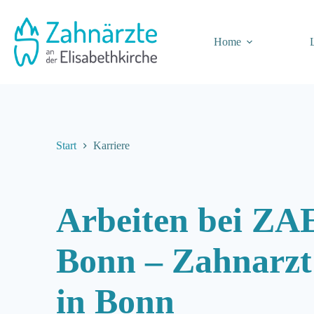
Zum
Inhalt
springen
Home
Start
Karriere
Arbeiten bei ZA
Bonn – Zahnarzt
in Bon
n