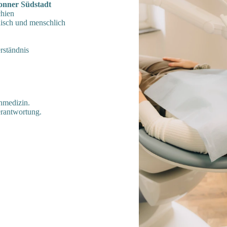
onner Südstadt
chien
isch und menschlich
rständnis
hnmedizin.
erantwortung.