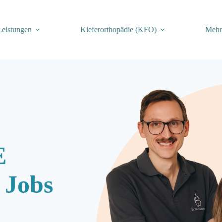
Leistungen
Kiefer­orthopädie (KFO)
Meh
E
 Jobs