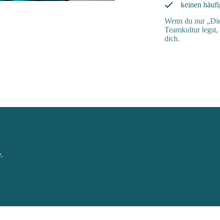
keinen häuf
Wenn du nur „Dien
Teamkultur legst,
dich.
.