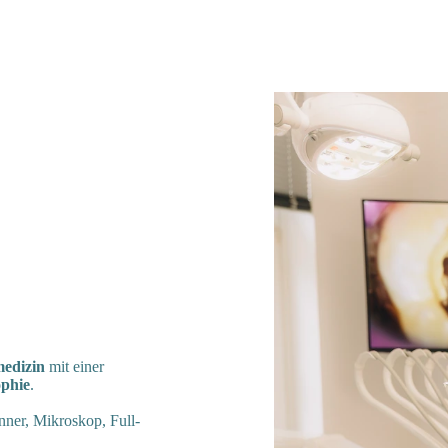
medizin
mit einer
ophie
.
nner, Mikroskop, Full-