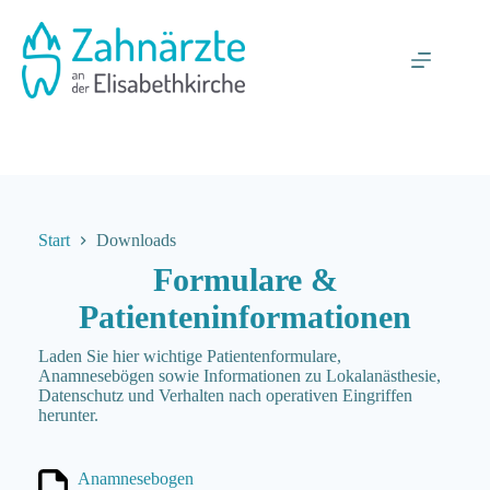
Zum
Inhalt
springen
Start
Downloads
Formulare &
Patienten­informationen
Laden Sie hier wichtige Patientenformulare,
Anamnesebögen sowie Informationen zu Lokalanästhesie,
Datenschutz und Verhalten nach operativen Eingriffen
herunter.
Anamnese­bogen